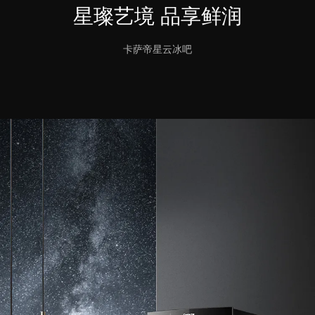
星璨艺境 品享鲜润
卡萨帝星云冰吧