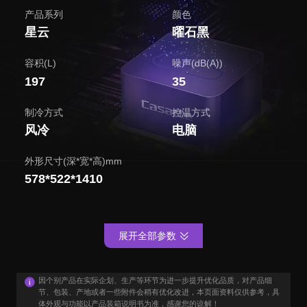
产品系列
颜色
星云
曜石黑
容积(L)
噪声(dB(A))
197
35
制冷方式
控温方式
风冷
电脑
外形尺寸(深*宽*高)mm
578*522*1410
展开全部参数
因个别产品在实际企划、生产等环节为进一步提升优化品质，对产品细
节、包装、产地或者一些附件会稍有优化改进，本页面资料仅供参考，具
体外观与功能以产品装箱说明书为准，感谢您的谅解！