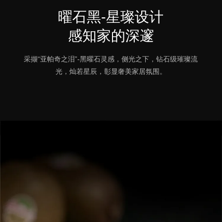
曜石黑-星璨设计
感知家的深邃
采撷“亚帕奇之泪”-黑曜石灵感，侧光之下，钻石级璀璨流
光，灿若星辰，彰显奢美家居氛围。