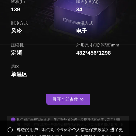
容积(L)
噪声(dB(A))
139
34
制冷方式
控温方式
风冷
电子
压缩机
外形尺寸(宽*深*高)mm
定频
482*456*1298
温区
单温区
展开全部参数
因个别产品在实际企划、生产等环节为进一步提升优化品质，对产品细
节、包装、产地或者一些附件会稍有优化改进，本页面资料仅供参考，具
尊敬的用户：我们对《卡萨帝个人信息保护政策》进了更
体外观与功能以产品装箱说明书为准，感谢您的谅解！