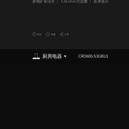
富锶矿泉活水
1.6L/min大流量
多屏显示
对比
收藏
分享
厨房电器
CRO600-S3GBU1