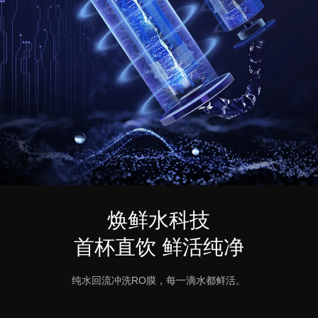
焕鲜水科技
首杯直饮 鲜活纯净
纯水回流冲洗RO膜，每一滴水都鲜活。