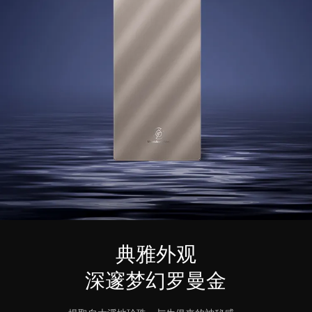
典雅外观
深邃梦幻罗曼金