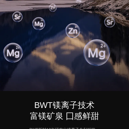
BWT镁离子技术
富镁矿泉 囗感鲜甜