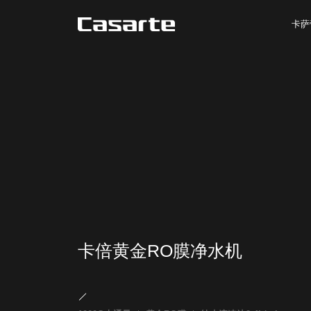
卡萨
卡倍黄金RO膜净水机