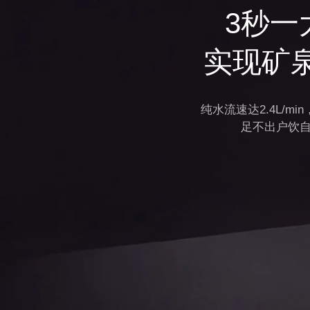
3秒
实现矿
纯水流速达2.4L/m
足不出户饮