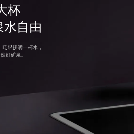
一大杯
泉水自由
in，眨眼接满一杯水，
自然好矿泉。