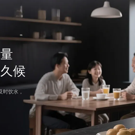
通量
不久候
起及时饮水，