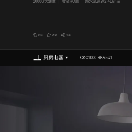
1000G大通量
黄金RO膜
纯水流速达2.4L/min
对比
收藏
分享
厨房电器
CKC1000-RKV5U1