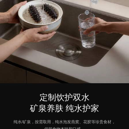
定制饮护双水
矿泉养肤 纯水护家
纯水/矿泉，按需取用，纯水泡发燕窝、花胶等珍贵食材，