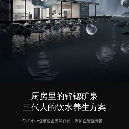
厨房里的锌锶矿泉
三代人的饮水养生方案
每杯水中恒定富含天然锌锶，保护血管强骨骼。