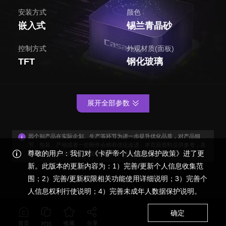
安装方式
颜色
嵌入式
锡兰青晶砂
控制方式
外观材质(面板)
TFT
钢化玻璃
展开全部参数
因个别产品在实际企划、生产等环节为进一步提升优化品质，对产品细
节、包装、产地或者一些附件会稍有优化改进，本页面资料仅供参考，具
尊敬的用户：我们对《卡萨帝个人信息保护政策》进了更
体外观与功能以产品装箱说明书为准，感谢您的谅解！
新。此版本的更新内容为：1）完善/更新个人信息收集范
围；2）完善/更新权限相关功能使用详细说明；3）完善个
人信息权利行使说明；4）完善未成年人数据保护说明。
确定
首页
收藏
分享
对比