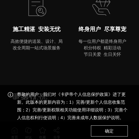
施工精湛 安装无忧
终身用户 尽享尊宠
高效便捷的送装、设计、局
每一位用户都是终身用户
改全周期一站式场景服务
积分特权 精彩活动
节日关爱 生日关怀
尊敬的用户：我们对《卡萨帝个人信息保护政策》进了更
更多优选
新。此版本的更新内容为：1）完善/更新个人信息收集范
围；2）完善/更新权限相关功能使用详细说明；3）完善个
品质尊享，更多精彩
人信息权利行使说明；4）完善未成年人数据保护说明。
确定
首页
收藏
分享
对比