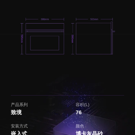
产品系列
容积(L)
致境
76
安装方式
颜色
嵌入式
博卡灰晶砂