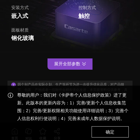
安装方式
控制方式
嵌入式
触控
面板材质
钢化玻璃
展开全部参数
因个别产品在实际企划、生产等环节为进一步提升优化品质，对产品细
节、包装、产地或者一些附件会稍有优化改进，本页面资料仅供参考，具
尊敬的用户：我们对《卡萨帝个人信息保护政策》进了更
体外观与功能以产品装箱说明书为准，感谢您的谅解！
新。此版本的更新内容为：1）完善/更新个人信息收集范
围；2）完善/更新权限相关功能使用详细说明；3）完善个
人信息权利行使说明；4）完善未成年人数据保护说明。
确定
首页
收藏
分享
对比