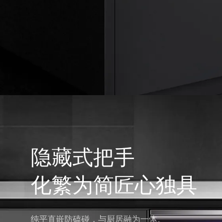
隐藏式把手
化繁为简匠心独具
纯平直嵌防磕碰，与厨居融为一体。