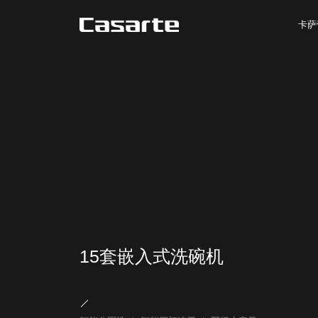
卡萨
15套嵌入式洗碗机