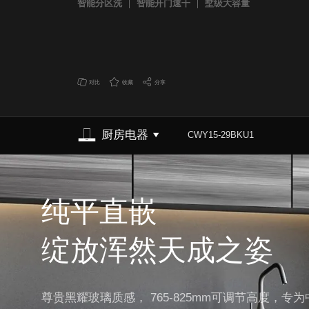
智能分区洗
智能开门速干
墅级大容量
对比
收藏
分享
厨房电器
CWY15-29BKU1
纯平直嵌
绽放浑然天成之姿
尊贵黑耀玻璃质感， 765-825mm可调节高度，专为