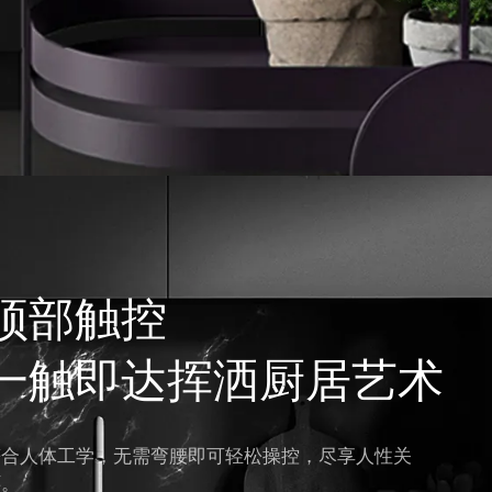
顶部触控
一触即达挥洒厨居艺术
符合人体工学，无需弯腰即可轻松操控，尽享人性关
怀。