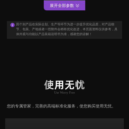
展开全部参数
因个别产品在实际企划、生产等环节为进一步提升优化品质，对产品细
节、包装、产地或者一些附件会稍有优化改进，本页面资料仅供参考，具
体外观与功能以产品装箱说明书为准，感谢您的谅解！
用户口碑
User Say
使用无忧
Use Worry Free
推荐原因
您的专属管家，完善的高端标准化服务，使您购买使用无忧。