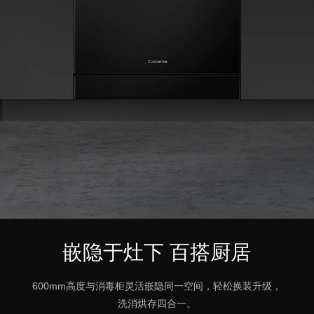
嵌隐于灶下 百搭厨居
600mm高度与消毒柜灵活嵌隐同一空间，轻松换装升级，
洗消烘存四合一。