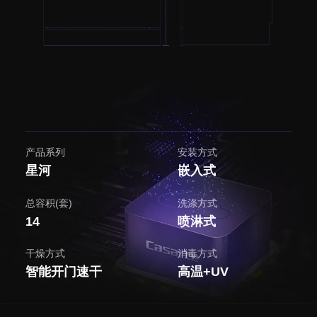
产品系列
安装方式
星河
嵌入式
总容积(套)
洗涤方式
14
喷淋式
干燥方式
消毒方式
智能开门速干
高温+UV