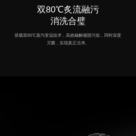
双80℃炙流融污
消洗合璧
搭载双80℃蒸汽变温技术，高效融解顽固污垢，同时深度
灭菌，实现真正洁净。