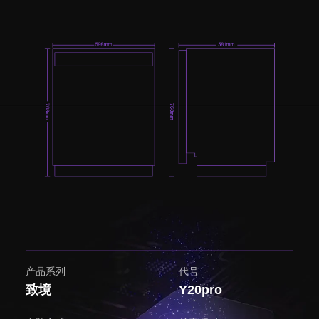
产品系列
代号
致境
Y20pro