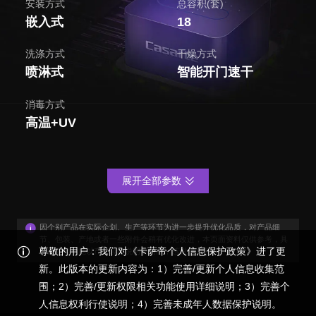
安装方式
总容积(套)
嵌入式
18
洗涤方式
干燥方式
喷淋式
智能开门速干
消毒方式
高温+UV
展开全部参数
因个别产品在实际企划、生产等环节为进一步提升优化品质，对产品细
节、包装、产地或者一些附件会稍有优化改进，本页面资料仅供参考，具
尊敬的用户：我们对《卡萨帝个人信息保护政策》进了更
体外观与功能以产品装箱说明书为准，感谢您的谅解！
新。此版本的更新内容为：1）完善/更新个人信息收集范
围；2）完善/更新权限相关功能使用详细说明；3）完善个
人信息权利行使说明；4）完善未成年人数据保护说明。