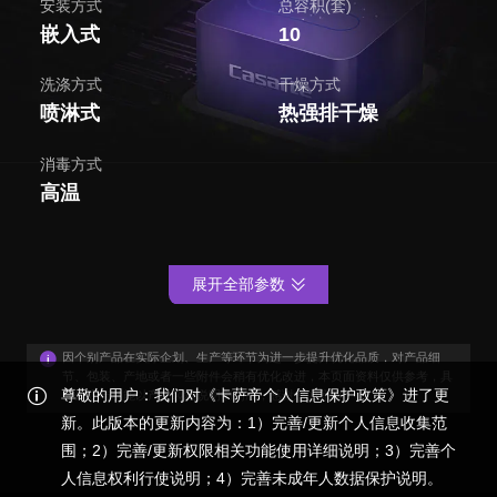
安装方式
总容积(套)
嵌入式
10
洗涤方式
干燥方式
喷淋式
热强排干燥
消毒方式
高温
展开全部参数
因个别产品在实际企划、生产等环节为进一步提升优化品质，对产品细
节、包装、产地或者一些附件会稍有优化改进，本页面资料仅供参考，具
尊敬的用户：我们对《卡萨帝个人信息保护政策》进了更
体外观与功能以产品装箱说明书为准，感谢您的谅解！
新。此版本的更新内容为：1）完善/更新个人信息收集范
围；2）完善/更新权限相关功能使用详细说明；3）完善个
人信息权利行使说明；4）完善未成年人数据保护说明。