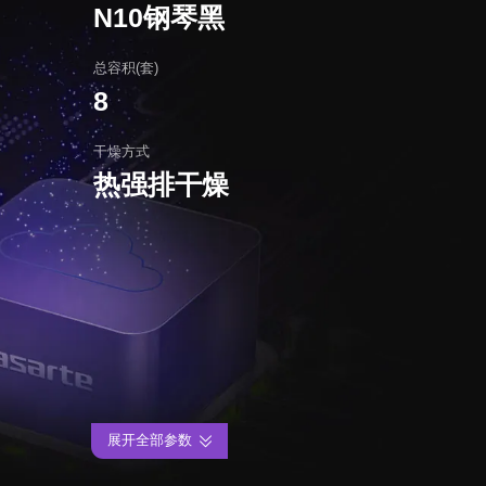
N10钢琴黑
总容积(套)
8
干燥方式
热强排干燥
展开全部参数