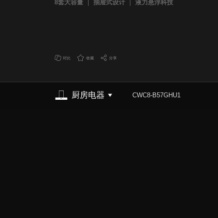
8套大容量
抽屉式设计
液力悬浮科技
对比
收藏
分享
厨房电器
CWC8-B57GHU1