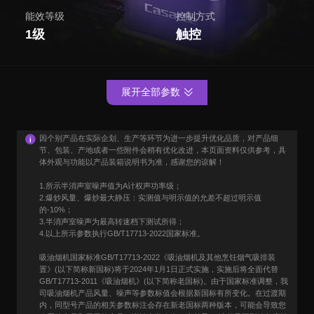
能效等级
控制方式
1级
触控
展开全部参数
因个别产品在实际企划、生产等环节为进一步提升优化品质，对产品细
节、包装、产地或者一些附件会稍有优化改进，本页面资料仅供参考，具
体外观与功能以产品装箱说明书为准，感谢您的谅解！
1.所示半消声室噪声值为A计权声功率级；
2.爆炒风量、爆炒最大静压：实测值与明示值的允差不超过明示值
的-10%；
3.半消声室噪声为最高转速档下测试所得；
4.以上所示参数执行GB/T17713-2022国家标准。
吸油烟机国家标准GB/T17713-2022《吸油烟机及其他烹饪烟气吸排装
置》(以下简称新国标)将于2024年1月1日正式实施，实施后将全面代替
GB/T17713-2011《吸油烟机》(以下简称老国标)。由于国家标准调整，我
司吸油烟机产品风量、噪声等参数标值会根据新国标有所变化。在过渡期
内，同型号产品的相关参数标注会存在新老国标两种版本，可能会导致您