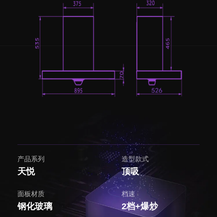
产品系列
造型款式
天悦
顶吸
面板材质
档速
钢化玻璃
2档+爆炒