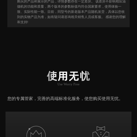
购买的产品和展示的产品，详情参数存在一定差异。 该差异不影响相应油
烟机的功能和质量，两个版本的参数标值均符合国家要求，使用体验一
致、实际性能一致。目前，同型号的新老版本产品随机发货，具体以您收
到的实物产品为准，如有疑问请咨询相关销售人员或客服。 感谢您的理解
和支持!
用户口碑
User Say
使用无忧
Use Worry Free
推荐原因
您的专属管家，完善的高端标准化服务，使您购买使用无忧。