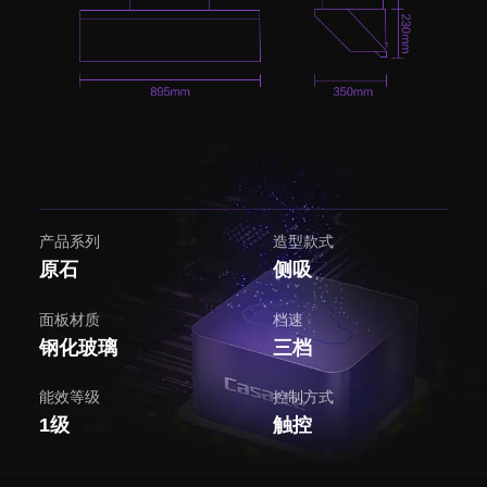
产品系列
造型款式
原石
侧吸
面板材质
档速
钢化玻璃
三档
能效等级
控制方式
1级
触控