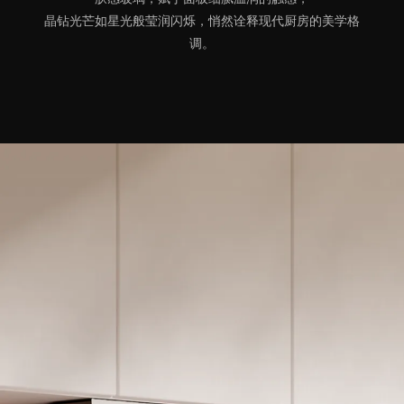
晶钻光芒如星光般莹润闪烁，悄然诠释现代厨房的美学格
调。