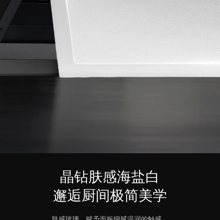
晶钻肤感海盐白
邂逅厨间极简美学
肤感玻璃，赋予面板细腻温润的触感，