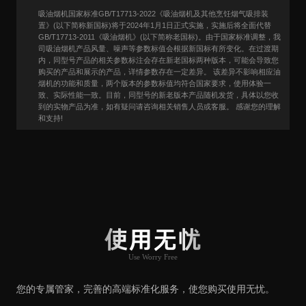
吸油烟机国家标准GB/T17713-2022《吸油烟机及其他烹饪烟气吸排装
置》(以下简称新国标)将于2024年1月1日正式实施，实施后将全面代替
GB/T17713-2011《吸油烟机》(以下简称老国标)。由于国家标准调整，我
司吸油烟机产品风量、噪声等参数标值会根据新国标有所变化。在过渡期
内，同型号产品的相关参数标注会存在新老国标两种版本，可能会导致您
购买的产品和展示的产品，详情参数存在一定差异。 该差异不影响相应油
烟机的功能和质量，两个版本的参数标值均符合国家要求，使用体验一
致、实际性能一致。目前，同型号的新老版本产品随机发货，具体以您收
到的实物产品为准，如有疑问请咨询相关销售人员或客服。 感谢您的理解
和支持!
用户口碑
User Say
使用无忧
Use Worry Free
推荐原因
您的专属管家，完善的高端标准化服务，使您购买使用无忧。