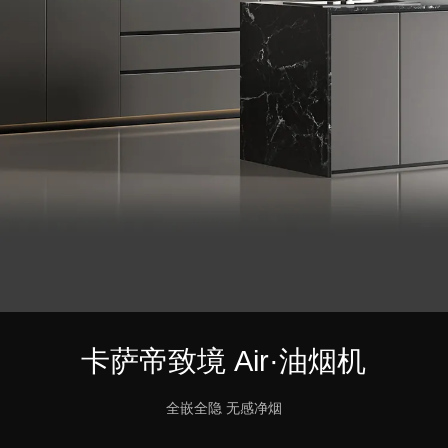
卡萨帝致境 Air·油烟机
全嵌全隐 无感净烟