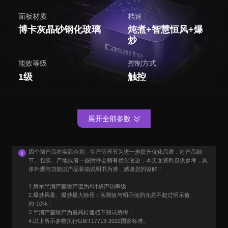
面板材质
档速
博卡灰晶砂钢化玻璃
炖煮+智慧恒风+爆
炒
能效等级
控制方式
1级
触控
展开全部参数
因个别产品在实际企划、生产等环节为进一步提升优化品质，对产品细
节、包装、产地或者一些附件会稍有优化改进，本页面资料仅供参考，具
体外观与功能以产品装箱说明书为准，感谢您的谅解！
1.所示半消声室噪声值为A计权声功率级；
2.爆炒风量、爆炒最大静压：实测值与明示值的允差不超过明示值
的-10%；
3.半消声室噪声为最高转速档下测试所得；
4.以上所示参数执行GB/T17713-2022国家标准。