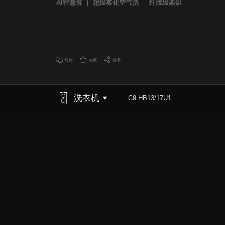
AI智慧洗
超级雾化空气洗
纤维级柔烘
对比
收藏
分享
洗衣机
C9 HB13/17U1