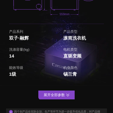
产品系列
产品类型
双子·融辉
滚筒洗衣机
洗涤容量(kg)
电机类型
14
直驱变频
能效等级
机身颜色
1级
锡兰青
展开全部参数
因个别产品在实际企划、生产等环节为进一步提升优化品质，对产品细