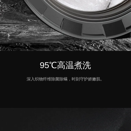
95℃高温煮洗
深入织物纤维除菌除螨，时刻守护娇嫩肌。