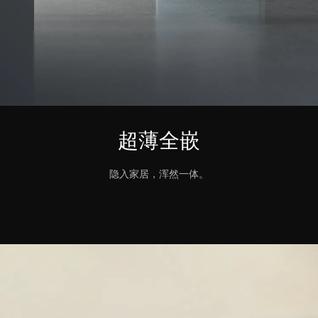
超薄全嵌
隐入家居，浑然一体。