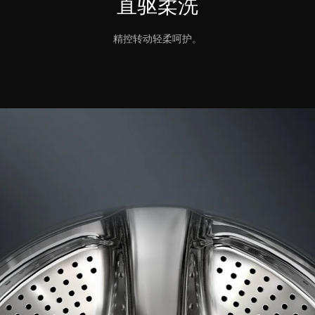
直驱柔洗
精控转动轻柔呵护。