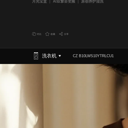
月光宝盒
AI双擎全变频
原创养护湿洗
对比
收藏
分享
洗衣机
CZ B10LWS10YTRLCU1