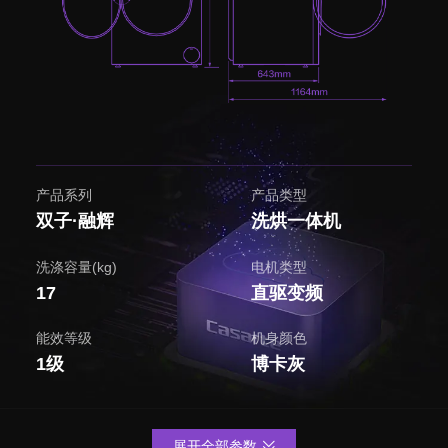
产品系列
产品类型
双子·融辉
洗烘一体机
洗涤容量(kg)
电机类型
17
直驱变频
能效等级
机身颜色
1级
博卡灰
展开全部参数