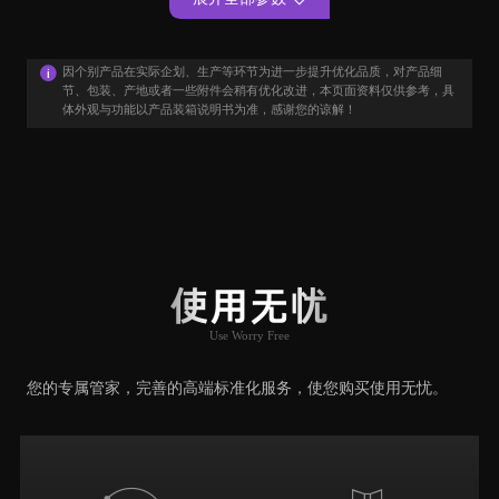
因个别产品在实际企划、生产等环节为进一步提升优化品质，对产品细
节、包装、产地或者一些附件会稍有优化改进，本页面资料仅供参考，具
体外观与功能以产品装箱说明书为准，感谢您的谅解！
用户口碑
User Say
使用无忧
Use Worry Free
推荐原因
您的专属管家，完善的高端标准化服务，使您购买使用无忧。