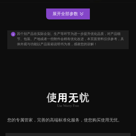
展开全部参数
因个别产品在实际企划、生产等环节为进一步提升优化品质，对产品细
节、包装、产地或者一些附件会稍有优化改进，本页面资料仅供参考，具
体外观与功能以产品装箱说明书为准，感谢您的谅解！
用户口碑
User Say
使用无忧
Use Worry Free
推荐原因
您的专属管家，完善的高端标准化服务，使您购买使用无忧。