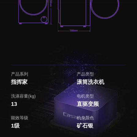
产品系列
产品类型
指挥家
滚筒洗衣机
洗涤容量(kg)
电机类型
13
直驱变频
能效等级
机身颜色
1级
矿石银