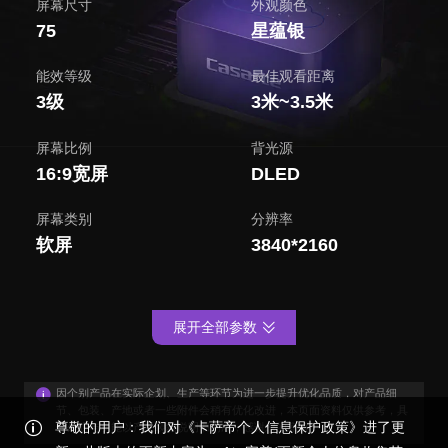
屏幕尺寸
外观颜色
75
星蕴银
能效等级
最佳观看距离
3级
3米~3.5米
屏幕比例
背光源
16:9宽屏
DLED
屏幕类别
分辨率
软屏
3840*2160
展开全部参数
因个别产品在实际企划、生产等环节为进一步提升优化品质，对产品细
节、包装、产地或者一些附件会稍有优化改进，本页面资料仅供参考，具
尊敬的用户：我们对《卡萨帝个人信息保护政策》进了更
体外观与功能以产品装箱说明书为准，感谢您的谅解！