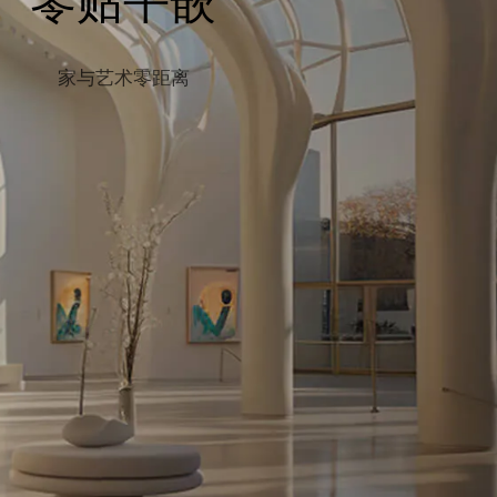
零贴平嵌
家与艺术零距离