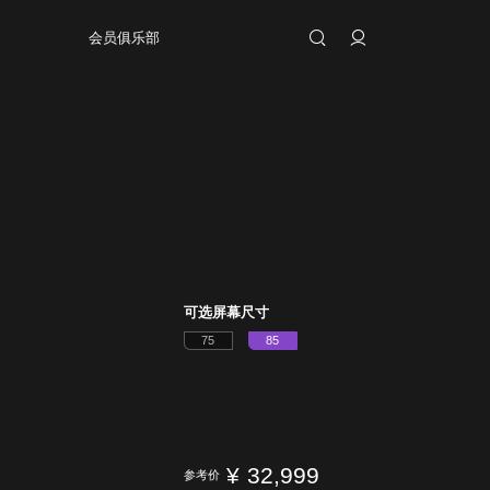
会员俱乐部
可选屏幕尺寸
75
85
¥
32,999
参考价