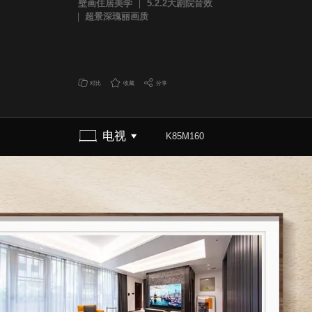
壁画住居美学
5.2.2大剧院音效
超景深瑰丽画质
对比
收藏
分享
电视
K85M160