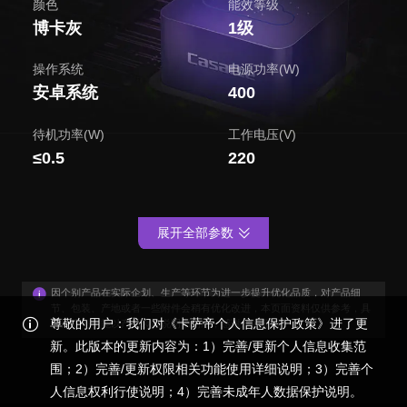
颜色
能效等级
博卡灰
1级
操作系统
电源功率(W)
安卓系统
400
待机功率(W)
工作电压(V)
≤0.5
220
展开全部参数
因个别产品在实际企划、生产等环节为进一步提升优化品质，对产品细
节、包装、产地或者一些附件会稍有优化改进，本页面资料仅供参考，具
尊敬的用户：我们对《卡萨帝个人信息保护政策》进了更
体外观与功能以产品装箱说明书为准，感谢您的谅解！
新。此版本的更新内容为：1）完善/更新个人信息收集范
围；2）完善/更新权限相关功能使用详细说明；3）完善个
人信息权利行使说明；4）完善未成年人数据保护说明。