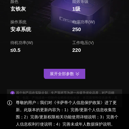
颜色
能效等级
玄铁灰
1级
操作系统
电源功率(W)
安卓系统
250
待机功率(W)
工作电压(V)
≤0.5
220
展开全部参数
因个别产品在实际企划、生产等环节为进一步提升优化品质，对产品细
节、包装、产地或者一些附件会稍有优化改进，本页面资料仅供参考，具
尊敬的用户：我们对《卡萨帝个人信息保护政策》进了更
体外观与功能以产品装箱说明书为准，感谢您的谅解！
新。此版本的更新内容为：1）完善/更新个人信息收集范
围；2）完善/更新权限相关功能使用详细说明；3）完善个
人信息权利行使说明；4）完善未成年人数据保护说明。