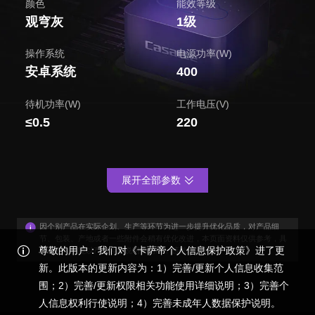
颜色
能效等级
观穹灰
1级
操作系统
电源功率(W)
安卓系统
400
待机功率(W)
工作电压(V)
≤0.5
220
展开全部参数
因个别产品在实际企划、生产等环节为进一步提升优化品质，对产品细
节、包装、产地或者一些附件会稍有优化改进，本页面资料仅供参考，具
尊敬的用户：我们对《卡萨帝个人信息保护政策》进了更
体外观与功能以产品装箱说明书为准，感谢您的谅解！
新。此版本的更新内容为：1）完善/更新个人信息收集范
围；2）完善/更新权限相关功能使用详细说明；3）完善个
人信息权利行使说明；4）完善未成年人数据保护说明。