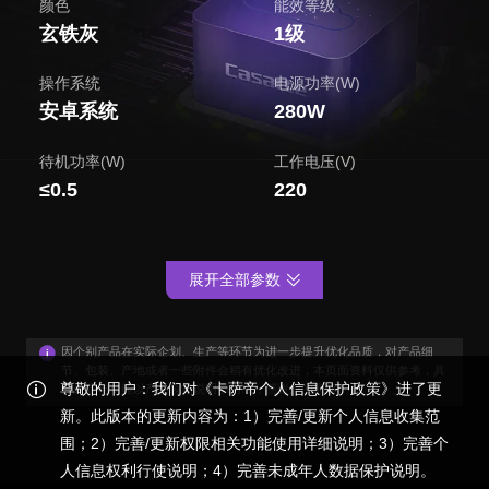
颜色
能效等级
玄铁灰
1级
操作系统
电源功率(W)
安卓系统
280W
待机功率(W)
工作电压(V)
≤0.5
220
展开全部参数
因个别产品在实际企划、生产等环节为进一步提升优化品质，对产品细
节、包装、产地或者一些附件会稍有优化改进，本页面资料仅供参考，具
尊敬的用户：我们对《卡萨帝个人信息保护政策》进了更
体外观与功能以产品装箱说明书为准，感谢您的谅解！
新。此版本的更新内容为：1）完善/更新个人信息收集范
围；2）完善/更新权限相关功能使用详细说明；3）完善个
人信息权利行使说明；4）完善未成年人数据保护说明。