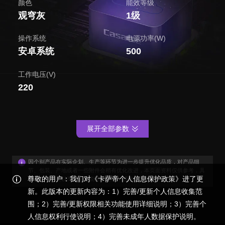
颜色
能效等级
观穹灰
1级
操作系统
电源功率(W)
安卓系统
500
工作电压(V)
220
展开全部参数
因个别产品在实际企划、生产等环节为进一步提升优化品质，对产品细
节、包装、产地或者一些附件会稍有优化改进，本页面资料仅供参考，具
尊敬的用户：我们对《卡萨帝个人信息保护政策》进了更
体外观与功能以产品装箱说明书为准，感谢您的谅解！
新。此版本的更新内容为：1）完善/更新个人信息收集范
围；2）完善/更新权限相关功能使用详细说明；3）完善个
人信息权利行使说明；4）完善未成年人数据保护说明。