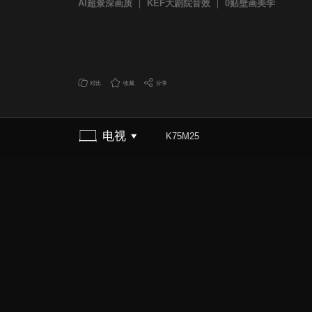
AI超景深画质
KEF大剧院音效
0贴壁画美学
对比
收藏
分享
电视
K75M25