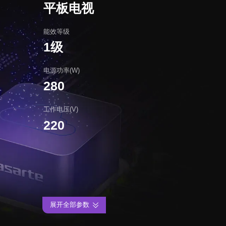
平板电视
能效等级
1级
电源功率(W)
280
工作电压(V)
220
展开全部参数