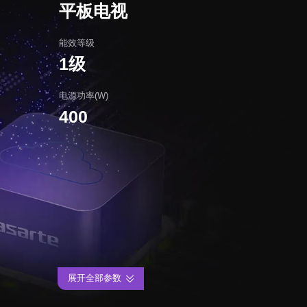
平板电视
能效等级
1级
电源功率(W)
400
展开全部参数