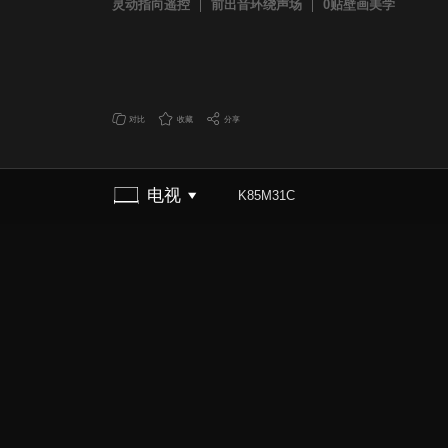
灵动指向遥控
前出音环绕声场
0贴壁画美学
对比
收藏
分享
电视
K85M31C