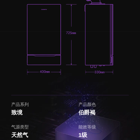
产品系列
产品颜色
致境
伯爵褐
气源类型
能效等级
天然气
1级