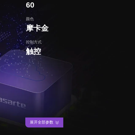
60
颜色
摩卡金
控制方式
触控
展开全部参数