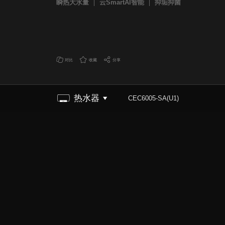
瞬热大水量
云SmartAI智能
抑垢抑菌
对比
收藏
分享
热水器
CEC6005-SA(U1)